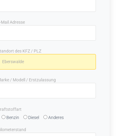
-Mail Adresse
tandort des KFZ / PLZ
arke / Modell / Erstzulassung
raftstoffart
Benzin
Diesel
Anderes
ilometerstand