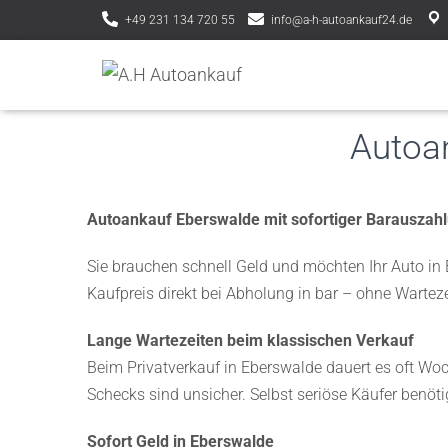
+49 231 134 720 55
info@a-h-autoankauf24.de
Autoa
Autoankauf Eberswalde mit sofortiger Barauszah
Sie brauchen schnell Geld und möchten Ihr Auto in 
Kaufpreis direkt bei Abholung in bar – ohne Wartez
Lange Wartezeiten beim klassischen Verkauf
Beim Privatverkauf in Eberswalde dauert es oft Wo
Schecks sind unsicher. Selbst seriöse Käufer benöti
Sofort Geld in Eberswalde