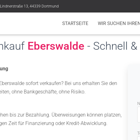
Lindnerstraße 13, 44339 Dortmund
STARTSEITE
WIR SUCHEN IHRE
nkauf
Eberswalde
- Schnell &
lung
Eberswalde sofort verkaufen? Bei uns erhalten Sie den
eiten, ohne Bankgeschäfte, ohne Risiko.
N
chen bis zur Bezahlung. Überweisungen können platzen,
gen Zeit für Finanzierung oder Kredit-Abwicklung.
T