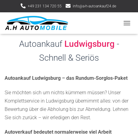
+49 231 134 720 55
info@a-h-autoankauf24.de
Lindnerstraße 13, 44339 Dortmund
NAVIG
Autoankauf
Ludwigsburg
-
Schnell & Seriös
Autoankauf Ludwigsburg – das Rundum-Sorglos-Paket
Sie möchten sich um nichts kümmern müssen? Unser
Komplettservice in Ludwigsburg übernimmt alles: von der
Bewertung über die Abholung bis zur Abmeldung. Lehnen
Sie sich zurück – wir erledigen den Rest.
Autoverkauf bedeutet normalerweise viel Arbeit