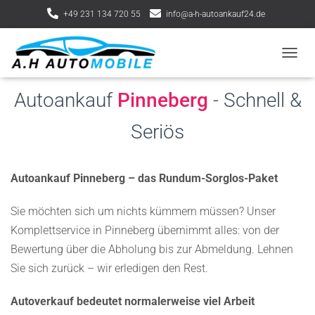
+49 231 134 720 55
info@a-h-autoankauf24.de
Lindnerstraße 13, 44339 Dortmund
NAVIG
Autoankauf
Pinneberg
- Schnell &
Seriös
Autoankauf Pinneberg – das Rundum-Sorglos-Paket
Sie möchten sich um nichts kümmern müssen? Unser
Komplettservice in Pinneberg übernimmt alles: von der
Bewertung über die Abholung bis zur Abmeldung. Lehnen
Sie sich zurück – wir erledigen den Rest.
Autoverkauf bedeutet normalerweise viel Arbeit