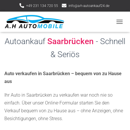
+49 231 134 720 55
info@a-h-autoankauf24.de
Lindnerstraße 13, 44339 Dortmund
NAVIG
Autoankauf
Saarbrücken
- Schnell
& Seriös
Auto verkaufen in Saarbrücken – bequem von zu Hause
aus
Ihr Auto in Saarbrücken zu verkaufen war noch nie so
einfach. Über unser Online-Formular starten Sie den
Verkauf bequem von zu Hause aus – ohne Anzeigen, ohne
Besichtigungen, ohne Stress.